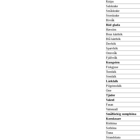
Knipa
Salskrake
Småskrake
Storskrake
Bivråk
Röd glada
Havsörn
Brun kärrhök
Blå kärrhök
Duvhök
Sparvhök
Ormvråk
Fjällvråk
Kungsörn
Fiskgjuse
Tornfalk
Stenfalk
Lärkfalk
Pilgrimsfalk
Orre
Tjäder
Vaktel
Fasan
Vattenrall
Småfläckig sumphöna
Kornknarr
Rörhöna
Sothöna
Trana
Strandskata