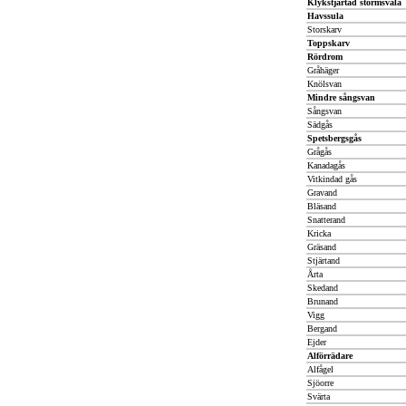
Klykstjärtad stormsvala
Havssula
Storskarv
Toppskarv
Rördrom
Gråhäger
Knölsvan
Mindre sångsvan
Sångsvan
Sädgås
Spetsbergsgås
Grågås
Kanadagås
Vitkindad gås
Gravand
Bläsand
Snatterand
Kricka
Gräsand
Stjärtand
Årta
Skedand
Brunand
Vigg
Bergand
Ejder
Alförrädare
Alfågel
Sjöorre
Svärta