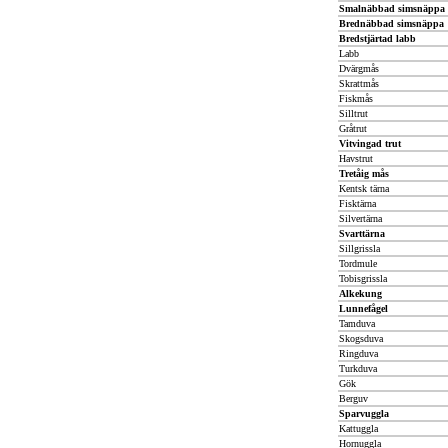
Smalnäbbad simsnäppa
Brednäbbad simsnäppa
Bredstjärtad labb
Labb
Dvärgmås
Skrattmås
Fiskmås
Silltrut
Gråtrut
Vitvingad trut
Havstrut
Tretåig mås
Kentsk tärna
Fisktärna
Silvertärna
Svarttärna
Sillgrissla
Tordmule
Tobisgrissla
Alkekung
Lunnefågel
Tamduva
Skogsduva
Ringduva
Turkduva
Gök
Berguv
Sparvuggla
Kattuggla
Hornuggla