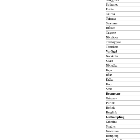
Stjärtmes
Entita
Talltita
Tofsmes
Svartmes
Blåmes
Talgoxe
Nötväcka
Trädkrypare
Törnskata
Varfågel
Nötskrika
Skata
Nötkråka
Kaja
Råka
Kråka
Korp
Stare
Rosenstare
Gråsparv
Pilfink
Bofink
Bergfink
Gulhämpling
Grönfink
Steglits
Grönsiska
Hämpling