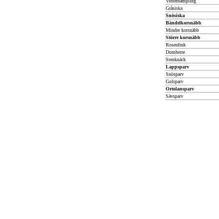
Vinterhämpling
Gråsiska
Snösiska
Bändelkorsnäbb
Mindre korsnäbb
Större korsnäbb
Rosenfink
Domherre
Stenknäck
Lappsparv
Snösparv
Gulsparv
Ortolansparv
Sävsparv