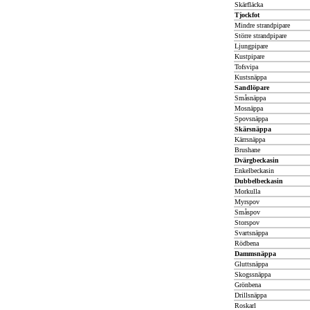
Skärfläcka
Tjockfot
Mindre strandpipare
Större strandpipare
Ljungpipare
Kustpipare
Tofsvipa
Kustsnäppa
Sandlöpare
Småsnäppa
Mosnäppa
Spovsnäppa
Skärsnäppa
Kärrsnäppa
Brushane
Dvärgbeckasin
Enkelbeckasin
Dubbelbeckasin
Morkulla
Myrspov
Småspov
Storspov
Svartsnäppa
Rödbena
Dammsnäppa
Gluttsnäppa
Skogssnäppa
Grönbena
Drillsnäppa
Roskarl