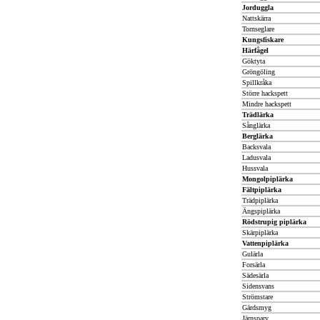
Jorduggla
Nattskärra
Tornseglare
Kungsfiskare
Härfågel
Göktyta
Gröngöling
Spillkråka
Större hackspett
Mindre hackspett
Trädlärka
Sånglärka
Berglärka
Backsvala
Ladusvala
Hussvala
Mongolpiplärka
Fältpiplärka
Trädpiplärka
Ängspiplärka
Rödstrupig piplärka
Skärpiplärka
Vattenpiplärka
Gulärla
Forsärla
Sädesärla
Sidensvans
Strömstare
Gärdsmyg
Järnsparv