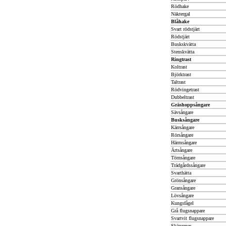
Rödhake
Näktergal
Blåhake
Svart rödstjärt
Rödstjärt
Buskskvätta
Stenskvätta
Ringtrast
Koltrast
Björktrast
Taltrast
Rödvingetrast
Dubbeltrast
Gräshoppsångare
Sävsångare
Busksångare
Kärrsångare
Rörsångare
Härmsångare
Ärtsångare
Törnsångare
Trädgårdssångare
Svarthätta
Grönsångare
Gransångare
Lövsångare
Kungsfågel
Grå flugsnappare
Svartvit flugsnappare
Skäggmes