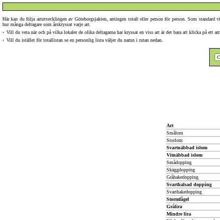
Här kan du följa artutvecklingen av Göteborgsjakten, antingen totalt eller person för person. Som standard
hur många deltagare som årskryssat varje art.
·
Vill du veta när och på vilka lokaler de olika deltagarna har kryssat en viss art är det bara att klicka på ett 
·
Vill du istället för totallistan se en personlig lista väljer du namn i rutan nedan.
Art
Smålom
Storlom
Svartnäbbad islom
Vitnäbbad islom
Smådopping
Skäggdopping
Gråhakedopping
Svarthalsad dopping
Svarthakedopping
Stormfågel
Grålira
Mindre lira