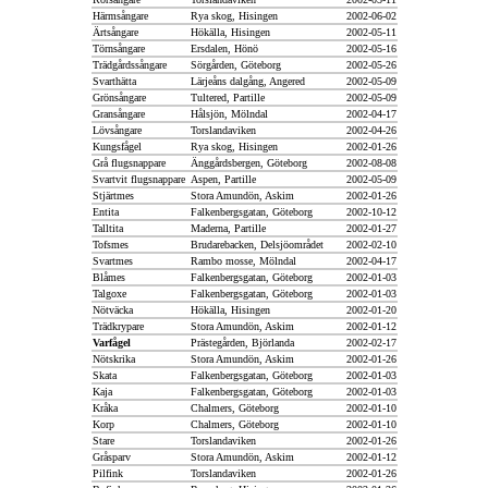
Härmsångare
Rya skog, Hisingen
2002-06-02
Ärtsångare
Hökälla, Hisingen
2002-05-11
Törnsångare
Ersdalen, Hönö
2002-05-16
Trädgårdssångare
Sörgården, Göteborg
2002-05-26
Svarthätta
Lärjeåns dalgång, Angered
2002-05-09
Grönsångare
Tultered, Partille
2002-05-09
Gransångare
Hålsjön, Mölndal
2002-04-17
Lövsångare
Torslandaviken
2002-04-26
Kungsfågel
Rya skog, Hisingen
2002-01-26
Grå flugsnappare
Änggårdsbergen, Göteborg
2002-08-08
Svartvit flugsnappare
Aspen, Partille
2002-05-09
Stjärtmes
Stora Amundön, Askim
2002-01-26
Entita
Falkenbergsgatan, Göteborg
2002-10-12
Talltita
Maderna, Partille
2002-01-27
Tofsmes
Brudarebacken, Delsjöområdet
2002-02-10
Svartmes
Rambo mosse, Mölndal
2002-04-17
Blåmes
Falkenbergsgatan, Göteborg
2002-01-03
Talgoxe
Falkenbergsgatan, Göteborg
2002-01-03
Nötväcka
Hökälla, Hisingen
2002-01-20
Trädkrypare
Stora Amundön, Askim
2002-01-12
Varfågel
Prästegården, Björlanda
2002-02-17
Nötskrika
Stora Amundön, Askim
2002-01-26
Skata
Falkenbergsgatan, Göteborg
2002-01-03
Kaja
Falkenbergsgatan, Göteborg
2002-01-03
Kråka
Chalmers, Göteborg
2002-01-10
Korp
Chalmers, Göteborg
2002-01-10
Stare
Torslandaviken
2002-01-26
Gråsparv
Stora Amundön, Askim
2002-01-12
Pilfink
Torslandaviken
2002-01-26