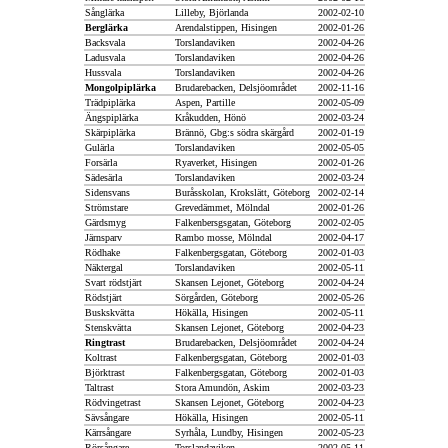
Sånglärka
Lilleby, Björlanda
2002-02-10
Berglärka
Arendalstippen, Hisingen
2002-01-26
Backsvala
Torslandaviken
2002-04-26
Ladusvala
Torslandaviken
2002-04-26
Hussvala
Torslandaviken
2002-04-26
Mongolpiplärka
Brudarebacken, Delsjöområdet
2002-11-16
Trädpiplärka
Aspen, Partille
2002-05-09
Ängspiplärka
Kråkudden, Hönö
2002-03-24
Skärpiplärka
Brännö, Gbg:s södra skärgård
2002-01-19
Gulärla
Torslandaviken
2002-05-05
Forsärla
Ryaverket, Hisingen
2002-01-26
Sädesärla
Torslandaviken
2002-03-24
Sidensvans
Buråsskolan, Krokslätt, Göteborg
2002-02-14
Strömstare
Grevedämmet, Mölndal
2002-01-26
Gärdsmyg
Falkenbersgsgatan, Göteborg
2002-02-05
Järnsparv
Rambo mosse, Mölndal
2002-04-17
Rödhake
Falkenbergsgatan, Göteborg
2002-01-03
Näktergal
Torslandaviken
2002-05-11
Svart rödstjärt
Skansen Lejonet, Göteborg
2002-04-24
Rödstjärt
Sörgården, Göteborg
2002-05-26
Buskskvätta
Hökälla, Hisingen
2002-05-11
Stenskvätta
Skansen Lejonet, Göteborg
2002-04-23
Ringtrast
Brudarebacken, Delsjöområdet
2002-04-24
Koltrast
Falkenbergsgatan, Göteborg
2002-01-03
Björktrast
Falkenbergsgatan, Göteborg
2002-01-03
Taltrast
Stora Amundön, Askim
2002-03-23
Rödvingetrast
Skansen Lejonet, Göteborg
2002-04-23
Sävsångare
Hökälla, Hisingen
2002-05-11
Kärrsångare
Syrhåla, Lundby, Hisingen
2002-05-23
Rörsångare
Torslandaviken
2002-05-11