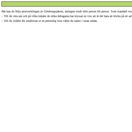
Här kan du följa artutvecklingen av Göteborgsjakten, antingen totalt eller person för person. Som standard v
·
Vill du veta när och på vilka lokaler de olika deltagarna har kryssat en viss art är det bara att klicka på ett 
·
Vill du istället för totallistan se en personlig lista väljer du namn i rutan nedan.