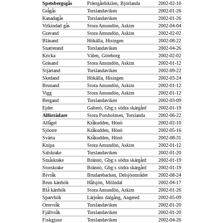
Spetsbergsgås
Prästgårdskilen, Björlanda
2002-02-10
Grågås
Torslandaviken
2002-01-26
Kanadagås
Torslandaviken
2002-01-26
Vitkindad gås
Stora Amundön, Askim
2002-04-04
Gravand
Stora Amundön, Askim
2002-02-02
Bläsand
Hökälla, Hisingen
2002-08-22
Snatterand
Torslandaviken
2002-04-26
Kricka
Välen, Göteborg
2002-02-02
Gräsand
Stora Amundön, Askim
2002-01-12
Stjärtand
Torslandaviken
2002-09-22
Skedand
Hökälla, Hisingen
2002-03-24
Brunand
Stora Amundön, Askim
2002-01-12
Vigg
Stora Amundön, Askim
2002-01-12
Bergand
Torslandaviken
2002-03-09
Ejder
Galterö, Gbg:s södra skärgård
2002-01-19
Alförrädare
Stora Porsholmen, Torslanda
2002-06-22
Alfågel
Kråkudden, Hönö
2002-02-10
Sjöorre
Kråkudden, Hönö
2002-05-16
Svärta
Kråkudden, Hönö
2002-08-31
Knipa
Stora Amundön, Askim
2002-01-12
Salskrake
Torslandaviken
2002-01-20
Småskrake
Brännö, Gbg:s södra skärgård
2002-01-19
Storskrake
Brännö, Gbg:s södra skärgård
2002-01-19
Bivråk
Brudarebacken, Delsjöområdet
2002-08-24
Brun kärrhök
Hålsjön, Mölndal
2002-04-17
Blå kärrhök
Stora Amundön, Askim
2002-01-26
Sparvhök
Lärjeåns dalgång, Angered
2002-05-09
Ormvråk
Torslandaviken
2002-01-20
Fjällvråk
Torslandaviken
2002-01-20
Fiskgjuse
Torslandaviken
2002-04-26