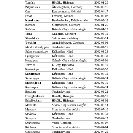
Tornfalk
Hökälla, Hisingen
2002-01-20
Pilgrimsfalk
Älvsborgsbron, Göteborg
2002-03-16
Orre
Rambo mosse, Mölndal
2002-04-17
Fasan
Fässberg, Mölndal
2002-02-02
Kornknarr
Brudarebacken, Delsjöområdet
2002-05-16
Rörhöna
Slottsskogen, Göteborg
2002-01-26
Sothöna
Brännö, Gbg:s södra skärgård
2002-01-19
Trana
Chalmers, Göteborg
2002-03-19
Strandskata
Saltholmen, Göteborg
2002-03-14
Tjockfot
Änggårdsbergen, Göteborg
2002-08-04
Mindre strandpipare
Torslandaviken
2002-04-17
Större strandpipare
Kråkudden, Hönö
2002-03-24
Ljungpipare
Kråkudden, Hönö
2002-08-31
Kustpipare
Galterö, Gbg:s södra skärgård
2002-06-01
Tofsvipa
Lilleby, Björlanda
2002-02-10
Kustsnäppa
Kråkudden, Hönö
2002-08-30
Sandlöpare
Kråkudden, Hönö
2002-08-31
Småsnäppa
Galterö, Gbg:s södra skärgård
2002-07-24
Skärsnäppa
Kråkudden, Hönö
2002-02-10
Kärrsnäppa
Galterö, Gbg:s södra skärgård
2002-07-24
Brushane
Torslandaviken
2002-08-22
Dvärgbeckasin
Hökälla, Hisingen
2002-04-17
Enkelbeckasin
Hökälla, Hisingen
2002-03-02
Morkulla
Styrsö, Gbg:s södra skärgård
2002-03-14
Myrspov
Stora Amundön, Askim
2002-07-10
Småspov
Kråkudden, Hönö
2002-08-31
Storspov
Torslandaviken
2002-04-17
Svartsnäppa
Välen, Göteborg
2002-07-07
Rödbena
Stora Amundön, Askim
2002-04-04
Gluttsnäppa
Torslandaviken
2002-04-26