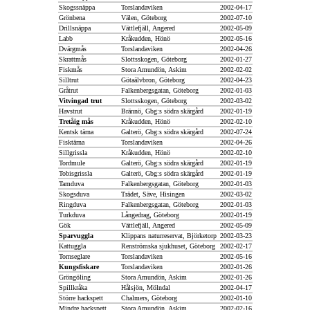
Skogssnäppa
Torslandaviken
2002-04-17
Grönbena
Välen, Göteborg
2002-07-10
Drillsnäppa
Vättlefjäll, Angered
2002-05-09
Labb
Kråkudden, Hönö
2002-05-16
Dvärgmås
Torslandaviken
2002-04-26
Skrattmås
Slottsskogen, Göteborg
2002-01-27
Fiskmås
Stora Amundön, Askim
2002-02-02
Silltrut
Götaälvbron, Göteborg
2002-04-23
Gråtrut
Falkenbergsgatan, Göteborg
2002-01-03
Vitvingad trut
Slottsskogen, Göteborg
2002-03-02
Havstrut
Brännö, Gbg:s södra skärgård
2002-01-19
Tretåig mås
Kråkudden, Hönö
2002-02-10
Kentsk tärna
Galterö, Gbg:s södra skärgård
2002-07-24
Fisktärna
Torslandaviken
2002-04-26
Sillgrissla
Kråkudden, Hönö
2002-02-10
Tordmule
Galterö, Gbg:s södra skärgård
2002-01-19
Tobisgrissla
Galterö, Gbg:s södra skärgård
2002-01-19
Tamduva
Falkenbergsgatan, Göteborg
2002-01-03
Skogsduva
Trädet, Säve, Hisingen
2002-03-02
Ringduva
Falkenbergsgatan, Göteborg
2002-01-03
Turkduva
Långedrag, Göteborg
2002-01-19
Gök
Vättlefjäll, Angered
2002-05-09
Sparvuggla
Klippans naturreservat, Björketorp
2002-03-23
Kattuggla
Renströmska sjukhuset, Göteborg
2002-02-17
Tornseglare
Torslandaviken
2002-05-16
Kungsfiskare
Torslandaviken
2002-01-26
Gröngöling
Stora Amundön, Askim
2002-01-26
Spillkråka
Hålsjön, Mölndal
2002-04-17
Större hackspett
Chalmers, Göteborg
2002-01-10
Mindre hackspett
Stora Amundön, Askim
2002-02-16