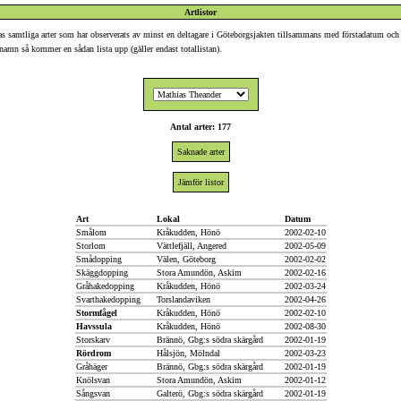
Artlistor
isas samtliga arter som har observerats av minst en deltagare i Göteborgsjakten tillsammans med förstadatum och
artnamn så kommer en sådan lista upp (gäller endast totallistan).
Antal arter: 177
Saknade arter
Jämför listor
Art
Lokal
Datum
Smålom
Kråkudden, Hönö
2002-02-10
Storlom
Vättlefjäll, Angered
2002-05-09
Smådopping
Välen, Göteborg
2002-02-02
Skäggdopping
Stora Amundön, Askim
2002-02-16
Gråhakedopping
Kråkudden, Hönö
2002-03-24
Svarthakedopping
Torslandaviken
2002-04-26
Stormfågel
Kråkudden, Hönö
2002-02-10
Havssula
Kråkudden, Hönö
2002-08-30
Storskarv
Brännö, Gbg:s södra skärgård
2002-01-19
Rördrom
Hålsjön, Mölndal
2002-03-23
Gråhäger
Brännö, Gbg:s södra skärgård
2002-01-19
Knölsvan
Stora Amundön, Askim
2002-01-12
Sångsvan
Galterö, Gbg:s södra skärgård
2002-01-19