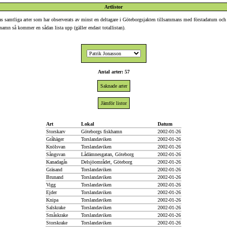
Artlistor
isas samtliga arter som har observerats av minst en deltagare i Göteborgsjakten tillsammans med förstadatum och
artnamn så kommer en sådan lista upp (gäller endast totallistan).
Antal arter: 57
Saknade arter
Jämför listor
Art
Lokal
Datum
Storskarv
Göteborgs fiskhamn
2002-01-26
Gråhäger
Torslandaviken
2002-01-26
Knölsvan
Torslandaviken
2002-01-26
Sångsvan
Lådämnesgatan, Göteborg
2002-01-26
Kanadagås
Delsjöområdet, Göteborg
2002-01-26
Gräsand
Torslandaviken
2002-01-26
Brunand
Torslandaviken
2002-01-26
Vigg
Torslandaviken
2002-01-26
Ejder
Torslandaviken
2002-01-26
Knipa
Torslandaviken
2002-01-26
Salskrake
Torslandaviken
2002-01-26
Småskrake
Torslandaviken
2002-01-26
Storskrake
Torslandaviken
2002-01-26