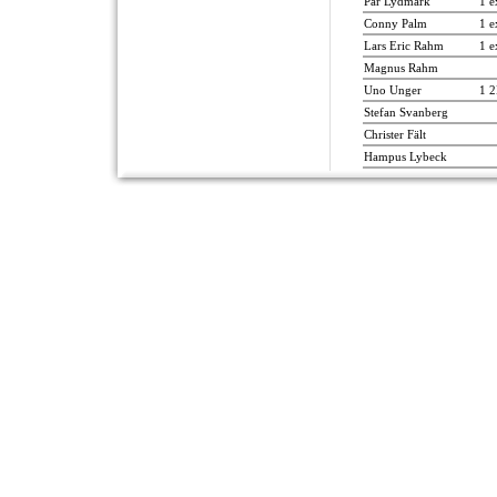
Pär Lydmark
1 e
Conny Palm
1 e
Lars Eric Rahm
1 e
Magnus Rahm
Uno Unger
1 
Stefan Svanberg
Christer Fält
Hampus Lybeck