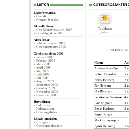
LISTOR
GÖTEBORGSJAKTEN 20
Listinformation
»
Översikt
»
Gränser & regler
Aktuella listor
Topplistan
»
Gbg-Skärgårdsjakten 2017
just nu
»
Eko-Gbgjakten 2016
Äldre listor
»
Jubileumsjakten 2012
»
Göteborgsjakten 2005
» Här kan du se 
Göteborgstolvan 2009
»
Januari 2009
»
Februari 2009
Namn
An
»
Mars 2009
»
April 2009
Andreas Nyström
2 e
»
Maj 2009
Robert Brunström
1 e
»
Juni 2009
»
Juli 2009
Harry Hellberg
2 e
»
Augusti 2009
»
September 2009
Per Norberg
2 e
»
Oktober 2009
Ola Bäckman
1 e
»
November 2009
»
December 2009
Per-Anders Svensson
4 e
Huvudlistor
Ralf Englund
4 e
»
Bohuslistan
»
Hallandslistan
Bengt Karlsson
3 e
»
Göteborgslistan
Jesper Knape
Lokala områden
Markus Lagerqvist
»
Hisingen
»
Göteborgs skärgård
Björn Dellming
1 a