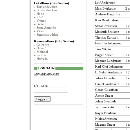
Leif Andersson
Lokallistor (från Svalan)
»
Torslandaviken
Mats Björkqvist
2 e
»
Brudarebacken
»
Hönö
Andreas Hagström
»
Rörö
Klas Reinholdson
»
Vrångö
»
Galterö
Stefan Svensson
1 e
»
Stora Amundö
»
Välen
Matserik Eriksson
1 e
»
Smithska udden
Thomas Karlsson
1 e
Kommunlistor (från Svalan)
Eva-Lisa Johansson
»
Göteborg
»
Öckerö
Tina Widén
»
Mölndal
Birger Kaiser
1 e
»
Partille
»
Härryda
Magnus Lundström
1 e
Karl-Olof Johansson
LOGGA IN
L. Stefan Andersson
1 
ANVÄNDARNAMN
Johan Ennerfelt
1 e
Daniel Gustafsson
1 e
LÖSENORD
Göran Gustafson
Anette Unger
Johan Svedholm
Jan Lundkvist
1 e
Roger Eskilsson
Niklas Aronsson
Magnus Unger
1 e