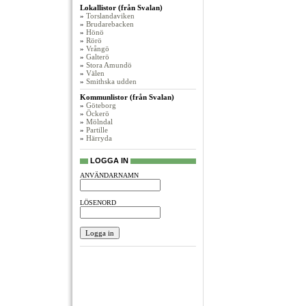
Lokallistor (från Svalan)
»
Torslandaviken
»
Brudarebacken
»
Hönö
»
Rörö
»
Vrångö
»
Galterö
»
Stora Amundö
»
Välen
»
Smithska udden
Kommunlistor (från Svalan)
»
Göteborg
»
Öckerö
»
Mölndal
»
Partille
»
Härryda
LOGGA IN
ANVÄNDARNAMN
LÖSENORD