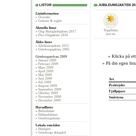
LISTOR
JUBILEUMSJAKTEN 201
Listinformation
»
Översikt
»
Gränser & regler
Aktuella listor
Topplistan
»
Gbg-Skärgårdsjakten 2017
just nu
»
Eko-Gbgjakten 2016
Äldre listor
»
Jubileumsjakten 2012
»
Göteborgsjakten 2005
» Klicka på ett
Göteborgstolvan 2009
»
Januari 2009
» På din egen lis
»
Februari 2009
»
Mars 2009
»
April 2009
»
Maj 2009
»
Juni 2009
Art
»
Juli 2009
Praktejder
»
Augusti 2009
»
September 2009
Fjällpipare
»
Oktober 2009
»
November 2009
Småtärna
»
December 2009
Huvudlistor
»
Bohuslistan
»
Hallandslistan
»
Göteborgslistan
Lokala områden
»
Hisingen
»
Göteborgs skärgård