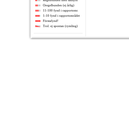
Regelbunden men sällsynt
Oregelbunden (ej årlig)
11-100 fynd i rapportomr.
1-10 fynd i rapportområdet
Förstafynd!
Trol. ej spontan (rymling)