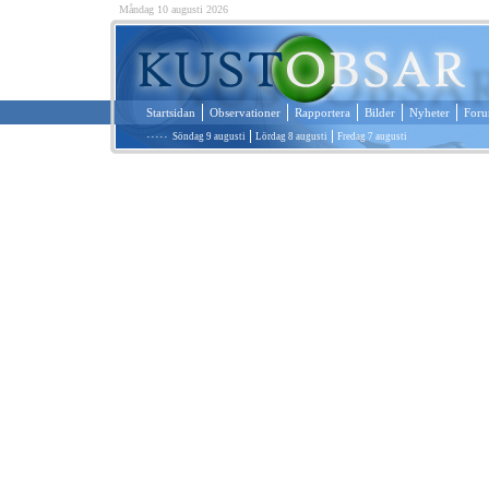
Måndag 10 augusti 2026
Startsidan
Observationer
Rapportera
Bilder
Nyheter
For
·····
Söndag 9 augusti
Lördag 8 augusti
Fredag 7 augusti