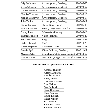
Stig Fredriksson
Älvsborgsbron, Göteborg
2002-03-05
Björn Albinson
Älvsborgsbron, Göteborg
2002-03-15
Göran Cederholm
Älvsborgsbron, Göteborg
2002-03-16
Mathias Theander
Älvsborgsbron, Göteborg
2002-03-16
Markus Lagerqvist
Älvsborgsbron, Göteborg
2002-03-17
John Thulin
Älvsborgsbron, Göteborg
2002-03-17
Göran Karlsson
Öxnäs, Säve, Hisingen
2002-05-09
Martin Fransson
Styrsö, Gbg:s södra skärgård
2002-09-05
Conny Palm
Saltsjönäs, Göteborg
2002-09-18
Thomas Karlsson
Västra Frölunda
2002-09-26
Stina Thelander
Vinga
2002-10-26
Stefan Ekelund
Vinga
2002-10-26
Roger Börjesson
Kråkudden, Hönö
2002-11-01
Fredrik Spak
Västra Frölunda, Göteborg
2002-11-17
Magnus Rahm
Lökholmen, Gbg:s södra skärgård
2002-12-15
Lars Eric Rahm
Lökholmen, Gbg:s södra skärgård
2002-12-15
Nedanstående 31 personer saknar arten.
Aimon Niklasson
Anders Lundgren
Andréas Hagström
Benny Lyvén
Charlotte Eliasson
Clas Mellby
Gunilla Jarfelt
Gösta Olofsson
Hans Börjesson
Henrik Lindahl
Håkan Nilsson
Jan Lundkvist
Johan Dahlström
Johanna Lindqvist