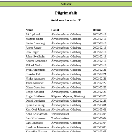
Artlistor
Pilgrimsfalk
Antal som har arten: 39
Namn
Lokal
Datum
Pär Lydmark
Älvsborgsbron, Göteborg
2002-02-16
Magnus Unger
Älvsborgsbron, Göteborg
2002-02-16
Stefan Svanberg
Älvsborgsbron, Göteborg
2002-02-16
Anette Unger
Älvsborgsbron, Göteborg
2002-02-16
Uno Unger
Älvsborgsbron, Göteborg
2002-02-16
Johan Svedholm
Älvsborgsbron, Göteborg
2002-02-16
Anders Kronhamn
Älvsborgsbron, Göteborg
2002-02-16
Mikael Molin
Älvsborgsbron, Göteborg
2002-02-16
Sven Ängermark
Älvsborgsbron, Göteborg
2002-02-21
Christer Fält
Älvsborgsbron, Göteborg
2002-02-21
Niklas Aronsson
Älvsborgsbron, Göteborg
2002-02-21
Johan Selander
Älvsborgsbron, Göteborg
2002-02-22
Göran Gustafson
Älvsborgsbron, Göteborg
2002-02-23
Bengt Karlsson
Älvsborgsbron, Göteborg
2002-02-25
Roger Eskilsson
Klippan, Majorna, Göteborg
2002-02-25
David Lundgren
Älvsborgsbron, Göteborg
2002-02-26
Björn Dellming
Älvsborgsbron, Göteborg
2002-03-01
Karl-Olof Johansson
Älvsborgsbron, Göteborg
2002-03-01
Anna Kristiansson
Torslandaviken
2002-03-04
Lars Kristiansson
Torslandaviken
2002-03-04
Lars Lindskog
Älvsborgsbron, Göteborg
2002-03-04
Eva-Lisa Johansson
Älvsborgsbron, Göteborg
2002-03-05
Kristoffer Nilsson
Älvsborgsbron, Göteborg
2002-03-05