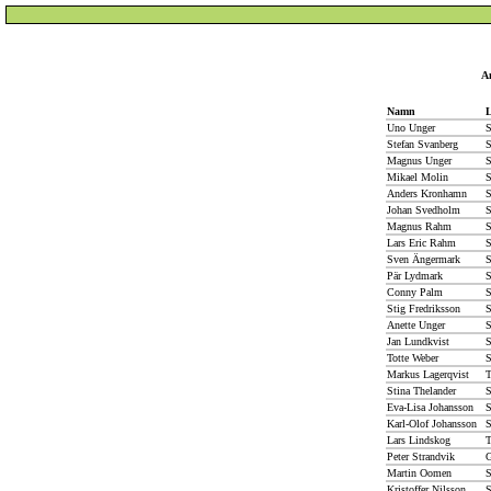
An
Namn
Uno Unger
S
Stefan Svanberg
S
Magnus Unger
S
Mikael Molin
S
Anders Kronhamn
S
Johan Svedholm
S
Magnus Rahm
S
Lars Eric Rahm
S
Sven Ängermark
S
Pär Lydmark
S
Conny Palm
S
Stig Fredriksson
S
Anette Unger
S
Jan Lundkvist
S
Totte Weber
S
Markus Lagerqvist
T
Stina Thelander
S
Eva-Lisa Johansson
S
Karl-Olof Johansson
S
Lars Lindskog
T
Peter Strandvik
G
Martin Oomen
S
Kristoffer Nilsson
S