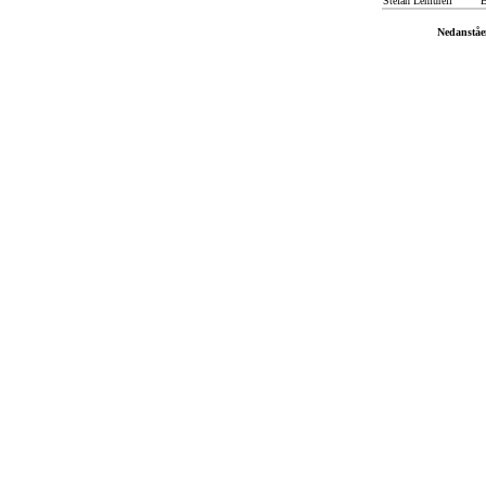
Stefan Lemurell
B
Nedanståe