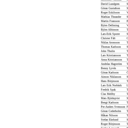
David Lundgren
S
Göran Gustafson
S
Roger Eskilsson
V
Mathias Theander
S
Martin Fransson
B
Björn Dellming
V
Björn Albinson
T
Lars-Erik Sporre
S
Christer Fält
G
Niklas Aronsson
T
Thomas Karlsson
S
John Thulin
T
Lars Kristiansson
T
Anna Kristiansson
T
Andréas Hagström
T
Benny Lyvén
T
Göran Karlsson
Ö
Aimon Niklasson
S
Hans Börjesson
T
Lars Erik Norbäck
L
Fredrik Spak
T
Clas Mellby
T
Mats Björkqvist
S
Bengt Karlsson
T
Per-Anders Svensson
F
Göran Cederholm
T
Håkan Nilsson
T
Stefan Ekelund
S
Roger Börjesson
T