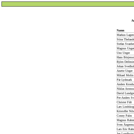
An
Namn
Markus Lagerq
Stina Theland
Stefan Svanbe
Magnus Unge
Uno Unger
Hans Börjesso
Björn Dellmi
Johan Svedho
Anette Unger
Mikael Molin
Pär Lydmark
Anders Kronh
Niklas Aronss
David Lundgr
Per-Anders Sv
Christer Fält
Lars Lindskog
Kristoffer Nil
Conny Palm
Magnus Rah
Sven Ängerma
Lars Eric Rah
Jan Lundkvist