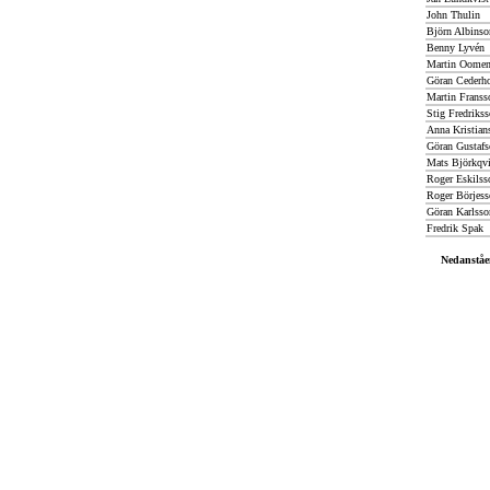
John Thulin
Björn Albinso
Benny Lyvén
Martin Oome
Göran Cederh
Martin Franss
Stig Fredriks
Anna Kristian
Göran Gustafs
Mats Björkqvi
Roger Eskilss
Roger Börjess
Göran Karlsso
Fredrik Spak
Nedanståe