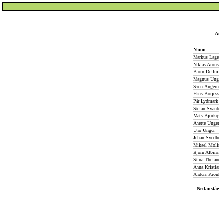
An
Namn
Markus Lager
Niklas Arons
Björn Dellm
Magnus Ung
Sven Ängerm
Hans Börjes
Pär Lydmark
Stefan Svanb
Mats Björkqv
Anette Unger
Uno Unger
Johan Svedh
Mikael Moli
Björn Albins
Stina Thelan
Anna Kristia
Anders Kro
Nedanståe