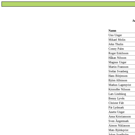
An
Namn
Uno Unger
Mikael Molin
John Thulin
Conny Palm
Roger Eskilsson
Håkan Nilsson
Magnus Unger
Martin Fransson
Stefan Svanberg
Hans Börjesson
Björn Albinson
Markus Lagerqvist
Kristoffer Nilsson
Lars Lindskog
Benny Lyvén
Christer Fält
Pär Lydmark
Anette Unger
Anna Kristiansson
Sven Ängermark
Aimon Niklasson
Mats Björkqvist
Johan Svedholm