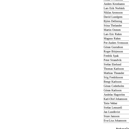
Anders Kronhamn
Lars Erik Norbäck
Niklas Aronsson
David Lundgren
Björn Dellming
Stina Thelander
Martin Oomen
Lars Eric Rahm
Magnus Rahm
Per-Anders Svensson
Göran Gustafson
Roger Börjesson
Fredrik Spak
Peter Strandvik
Stefan Ekelund
Thomas Karlsson
Mathias Theander
Stig Fredriksson
Bengt Karlsson
Göran Cederholm
Göran Karlsson
Andréas Hagström
Karl-Olof Johansson
Totte Weber
Stefan Lemurell
Jan Lundkvist
Sture Jansson
Eva-Lisa Johansson
Nedanståe