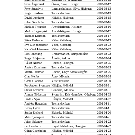
Sven Ängermark
Öxnäs, Säve, Hisingen
2002-03-12
Peter Strandvik
Lagmansholmen, Säve, Hisingen
2002-03-13
Roger Eskilsson
Torslandaviken
2002-03-13
David Lundgren
Hökälla, Hisingen
2002-03-15
Johan Svedholm
Torslandaviken
2002-03-16
Mathias Theander
Arendalstippen, Hisingen
2002-03-16
Markus Lagerqvist
Arendalstippen, Hisingen
2002-03-17
Thomas Karlsson
Torslandaviken
2002-03-17
Stina Thelander
Välen, Göteborg
2002-03-19
Eva-Lisa Johansson
Välen, Göteborg
2002-03-22
Karl-Olof Johansson
Välen, Göteborg
2002-03-22
Lars Lindskog
Brudarebacken, Delsjöområdet
2002-03-23
Roger Börjesson
Årekärr, Askim
2002-03-24
Håkan Nilsson
Hökälla, Hisingen
2002-03-25
Anders Kronhamn
Torslandaviken
2002-03-25
Martin Fransson
Brännö, Gbg:s södra skärgård
2002-03-26
Clas Mellby
Åbro, Mölndal
2002-03-28
Gösta Olofsson
Yttre Tistlarna
2002-03-30
Per-Anders Svensson
Hålsjön, Mölndal
2002-03-31
Stefan Lemurell
Gunnebo, Mölndal
2002-03-31
Aimon Niklasson
Svarttjärn, Delsjöområdet, Göteborg
2002-04-03
Fredrik Spak
Hålsjön, Mölndal
2002-04-07
Andréas Hagström
Torslandaviken
2002-04-11
Benny Lyvén
Torslandaviken
2002-04-11
Stefan Ekelund
Eklanda, Mölndal
2002-04-20
Mats Björkqvist
Torslandaviken
2002-04-21
Johan Selander
Torslandaviken
2002-04-22
Jan Lundkvist
Ragnhildsholmen, Hisingen
2002-04-22
Göran Cederholm
Hålsjön, Mölndal
2002-04-23