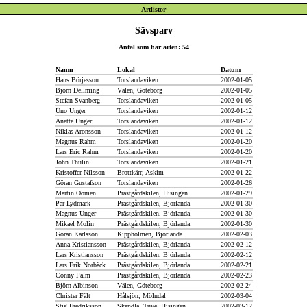
Artlistor
Sävsparv
Antal som har arten: 54
Namn
Lokal
Datum
Hans Börjesson
Torslandaviken
2002-01-05
Björn Dellming
Välen, Göteborg
2002-01-05
Stefan Svanberg
Torslandaviken
2002-01-05
Uno Unger
Torslandaviken
2002-01-12
Anette Unger
Torslandaviken
2002-01-12
Niklas Aronsson
Torslandaviken
2002-01-12
Magnus Rahm
Torslandaviken
2002-01-20
Lars Eric Rahm
Torslandaviken
2002-01-20
John Thulin
Torslandaviken
2002-01-21
Kristoffer Nilsson
Brottkärr, Askim
2002-01-22
Göran Gustafson
Torslandaviken
2002-01-26
Martin Oomen
Prästgårdskilen, Hisingen
2002-01-29
Pär Lydmark
Prästgårdskilen, Björlanda
2002-01-30
Magnus Unger
Prästgårdskilen, Björlanda
2002-01-30
Mikael Molin
Prästgårdskilen, Björlanda
2002-01-30
Göran Karlsson
Kippholmen, Björlanda
2002-02-03
Anna Kristiansson
Prästgårdskilen, Björlanda
2002-02-12
Lars Kristiansson
Prästgårdskilen, Björlanda
2002-02-12
Lars Erik Norbäck
Prästgårdskilen, Björlanda
2002-02-21
Conny Palm
Prästgårdskilen, Björlanda
2002-02-23
Björn Albinson
Välen, Göteborg
2002-02-24
Christer Fält
Hålsjön, Mölndal
2002-03-04
Stig Fredriksson
Skändla, Tuve, Hisingen
2002-03-12